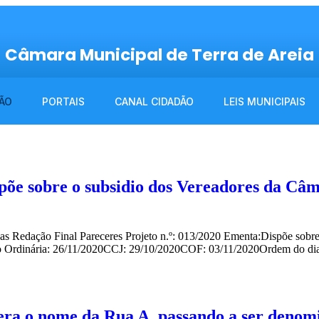
Câmara Municipal de Terra de Areia
ÃO
PORTAIS
CANAL CIDADÃO
LEIS MUNICIPAIS
põe sobre o subsidio dos Vereadores da Câm
das Redação Final Pareceres Projeto n.º: 013/2020 Ementa:Dispõe sobre
ão Ordinária: 26/11/2020CCJ: 29/10/2020COF: 03/11/2020Ordem do dia
tera o nome da Rua A, passando a ser deno