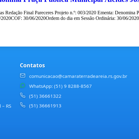
das Redação Final Pareceres Projeto n.º: 003/2020 Ementa: Denomina Pr
6/2020COF: 30/06/2020Ordem do dia em Sessão Ordinária: 30/06/202
Contatos
comunicacao@camaraterradeareia.rs.gov.br
WhatsApp: (51) 9 8288-8567
(51) 36661322
(51) 36661913
l – RS