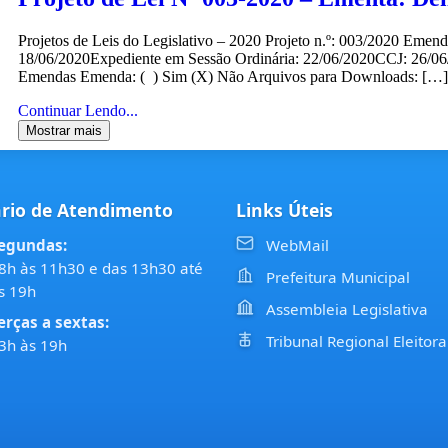
Projetos de Leis do Legislativo – 2020 Projeto n.º: 003/2020 Emen
18/06/2020Expediente em Sessão Ordinária: 22/06/2020CCJ: 26/0
Emendas Emenda: ( ) Sim (X) Não Arquivos para Downloads: […]
Continuar Lendo...
Mostrar mais
rio de Atendimento
Links Úteis
egundas:
WebMail
8h às 11h30 e das 13h30 até
Prefeitura Municipal
s 19h
Assembleia Legislativa
erças a sextas:
Tribunal Regional Eleitora
3h às 19h