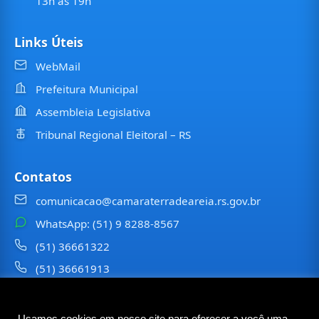
13h às 19h
Links Úteis
WebMail
Prefeitura Municipal
Assembleia Legislativa
Tribunal Regional Eleitoral – RS
Contatos
comunicacao@camaraterradeareia.rs.gov.br
WhatsApp: (51) 9 8288-8567
(51) 36661322
(51) 36661913
⠀⠀⠀