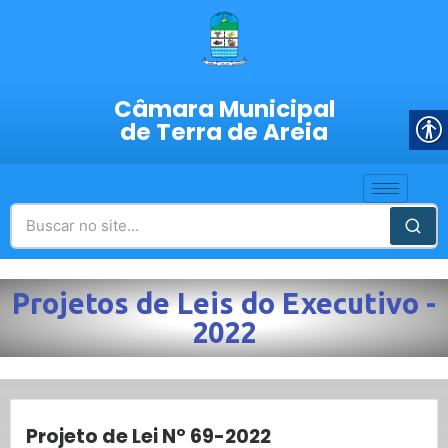
Câmara Municipal
de Terra de Areia
Projetos de Leis do Executivo -
2022
Projeto de Lei Nº 69-2022