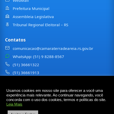
WebMail
Prefeitura Municipal
Assembleia Legislativa
Tribunal Regional Eleitoral – RS
Contatos
comunicacao@camaraterradeareia.rs.gov.br
WhatsApp: (51) 9 8288-8567
(51) 36661322
(51) 36661913
⠀⠀⠀
Usamos cookies em nosso site para oferecer a você uma
©
2026
Câmara Municipal de
Terra de Areia
— Todos os
experiência mais relevante. Ao continuar navegando, você
direitos reservados
concorda com o uso dos cookies, termos e políticas do site.
Leia Mais
Rua Tancredo Neves, 6473 – Centro – Terra de Areia
– RS — CEP 95535-000