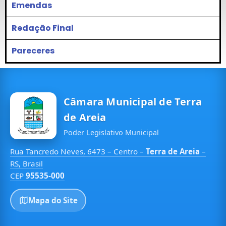
Emendas
Redação Final
Pareceres
Câmara Municipal de Terra
de Areia
Poder Legislativo Municipal
Rua Tancredo Neves, 6473 – Centro –
Terra de Areia
–
RS, Brasil
CEP
95535-000
Mapa do Site