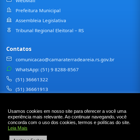
WebMail
Prefeitura Municipal
Assembleia Legislativa
Tribunal Regional Eleitoral – RS
Contatos
comunicacao@camaraterradeareia.rs.gov.br
WhatsApp: (51) 9 8288-8567
(51) 36661322
(51) 36661913
⠀⠀⠀
Usamos cookies em nosso site para oferecer a você uma
©
2026
Câmara Municipal de
Terra de Areia
— Todos os
experiência mais relevante. Ao continuar navegando, você
direitos reservados
concorda com o uso dos cookies, termos e políticas do site.
Leia Mais
Rua Tancredo Neves, 6473 – Centro – Terra de Areia
– RS — CEP 95535-000