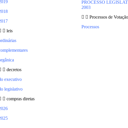
2019
PROCESSO LEGISLA
2003
2018
Processos de Votaçã
2017
Processos
leis
ordinárias
complementares
orgânica
decretos
do executivo
do legislativo
compras diretas
2026
2025