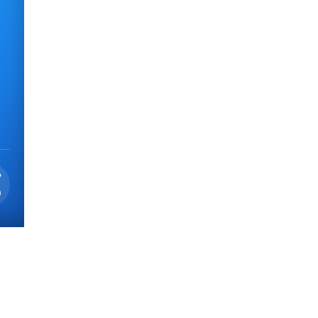
utivo
P
0