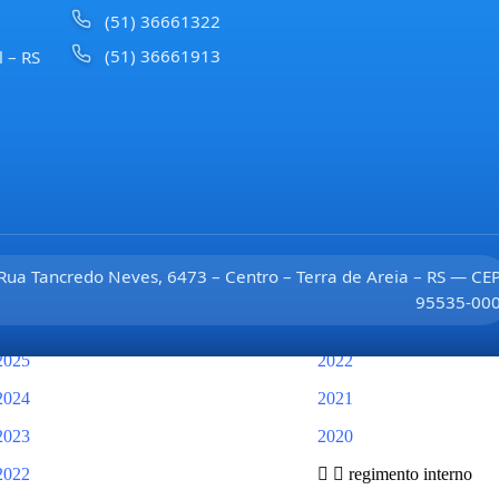
2023
2022
(51) 36661322
(51) 36661913
l – RS
2022
2021
2021
resoluções
2020
gerais
2019
de mesa
2018
de plenário
2017
metas fiscais do exec
Rua Tancredo Neves, 6473 – Centro – Terra de Areia – RS — CE
pedidos de providências
2024
95535-00
2026
2023
2025
2022
2024
2021
2023
2020
2022
regimento interno