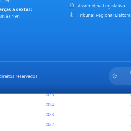
s 19h
Comissões – 2025
Assembleia Legislativa
erças a sextas:
Tribunal Regional Eleitora
2024
3h às 19h
2023
2022
2021
Atas das Sessões
Audiências Públicas – 2026
Audiências Públicas – 2025
ireitos reservados
2026
2025
2024
2023
2022