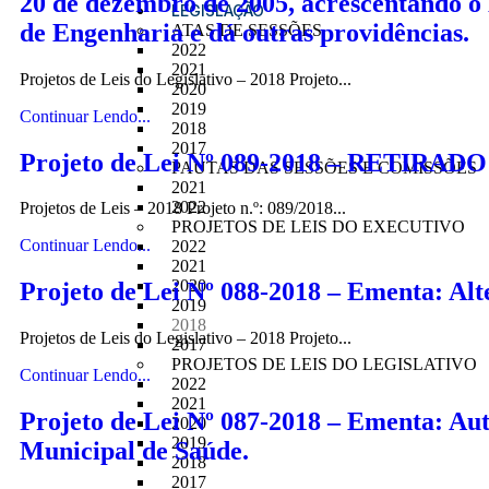
20 de dezembro de 2005, acrescentando 
LEGISLAÇÃO
de Engenharia e dá outras providências.
ATAS DE SESSÕES
2022
2021
Projetos de Leis do Legislativo – 2018 Projeto...
2020
2019
Continuar Lendo...
2018
2017
Projeto de Lei Nº 089-2018 – RETIRADO 
PAUTAS DAS SESSÕES E COMISSÕES
2021
2022
Projetos de Leis – 2018 Projeto n.º: 089/2018...
PROJETOS DE LEIS DO EXECUTIVO
Continuar Lendo...
2022
2021
2020
Projeto de Lei Nº 088-2018 – Ementa: Alter
2019
2018
Projetos de Leis do Legislativo – 2018 Projeto...
2017
PROJETOS DE LEIS DO LEGISLATIVO
Continuar Lendo...
2022
2021
Projeto de Lei Nº 087-2018 – Ementa: Aut
2020
2019
Municipal de Saúde.
2018
2017