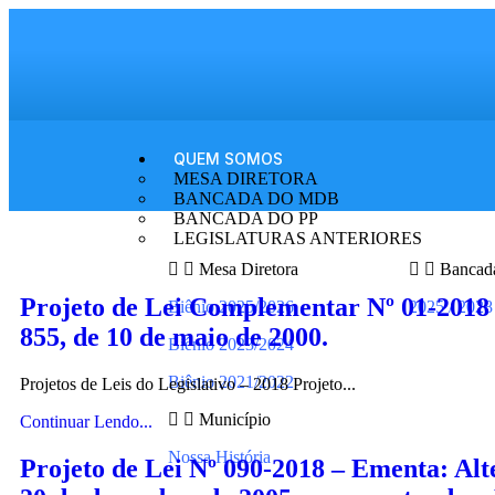
QUEM SOMOS
MESA DIRETORA
BANCADA DO MDB
BANCADA DO PP
LEGISLATURAS ANTERIORES
Mesa Diretora
Bancad
Projeto de Lei Complementar Nº 01-2018 – 
Biênio 2025/2026
2025 / 2028
855, de 10 de maio de 2000.
Biênio 2023/2024
Biênio 2021/2022
Projetos de Leis do Legislativo – 2018 Projeto...
Município
Continuar Lendo...
Nossa História
Projeto de Lei Nº 090-2018 – Ementa: Altera