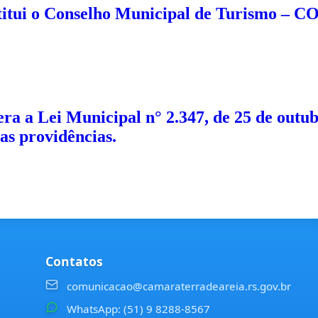
nstitui o Conselho Municipal de Turismo –
a a Lei Municipal n° 2.347, de 25 de outubro
as providências.
pedidos de indicações
editais
2026
2025
Contatos
2025
2024
comunicacao@camaraterradeareia.rs.gov.br
2024
2023
WhatsApp: (51) 9 8288-8567