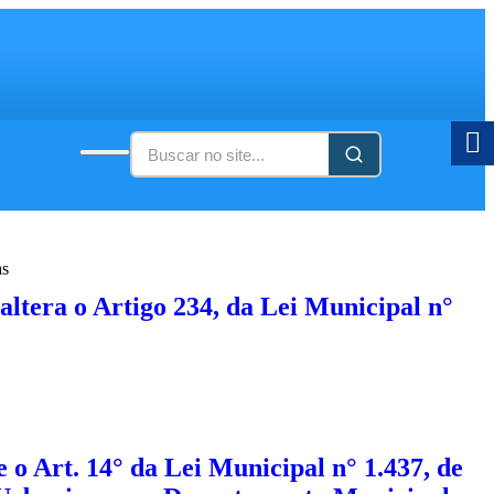
as
altera o Artigo 234, da Lei Municipal n°
 e o Art. 14° da Lei Municipal n° 1.437, de