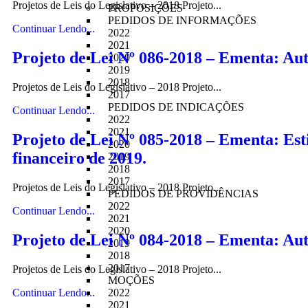
Projetos de Leis do Legislativo – 2018 Projeto...
PROPOSIÇÕES
PEDIDOS DE INFORMAÇÕES
Continuar Lendo...
2022
2021
Projeto de Lei Nº 086-2018 – Ementa: Autor
2020
2019
2018
Projetos de Leis do Legislativo – 2018 Projeto...
2017
PEDIDOS DE INDICAÇÕES
Continuar Lendo...
2022
2021
Projeto de Lei Nº 085-2018 – Ementa: Est
2020
financeiro de 2019.
2019
2018
2017
Projetos de Leis do Legislativo – 2018 Projeto...
PEDIDOS DE PROVIDÊNCIAS
2022
Continuar Lendo...
2021
2020
Projeto de Lei Nº 084-2018 – Ementa: Auto
2019
2018
2017
Projetos de Leis do Legislativo – 2018 Projeto...
MOÇÕES
Continuar Lendo...
2022
2021