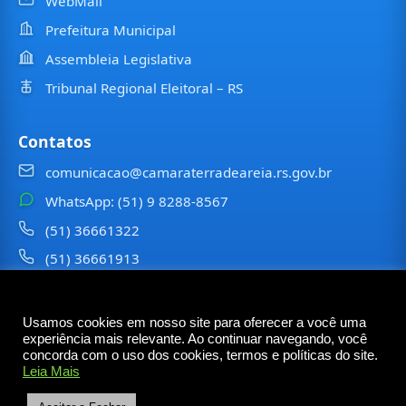
WebMail
Prefeitura Municipal
Assembleia Legislativa
Tribunal Regional Eleitoral – RS
Contatos
comunicacao@camaraterradeareia.rs.gov.br
WhatsApp: (51) 9 8288-8567
(51) 36661322
(51) 36661913
⠀⠀⠀
Usamos cookies em nosso site para oferecer a você uma
©
2026
Câmara Municipal de
Terra de Areia
— Todos os
experiência mais relevante. Ao continuar navegando, você
direitos reservados
concorda com o uso dos cookies, termos e políticas do site.
Leia Mais
Rua Tancredo Neves, 6473 – Centro – Terra de Areia
– RS — CEP 95535-000