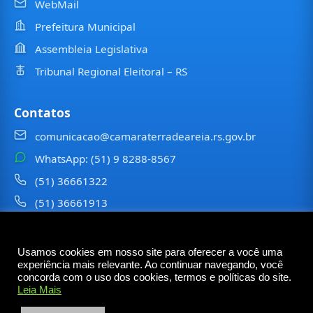
WebMail
Prefeitura Municipal
Assembleia Legislativa
Tribunal Regional Eleitoral – RS
Contatos
comunicacao@camaraterradeareia.rs.gov.br
WhatsApp: (51) 9 8288-8567
(51) 36661322
(51) 36661913
⠀⠀⠀
Usamos cookies em nosso site para oferecer a você uma
©
2026
Câmara Municipal de
Terra de Areia
— Todos os
experiência mais relevante. Ao continuar navegando, você
direitos reservados
concorda com o uso dos cookies, termos e políticas do site.
Leia Mais
Rua Tancredo Neves, 6473 – Centro – Terra de Areia