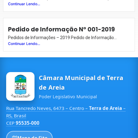
Continuar Lendo...
Pedido de Informação Nº 001-2019
Pedidos de Informações – 2019 Pedido de Informação...
Continuar Lendo...
Câmara Municipal de Terra
de Areia
Poder Legislativo Municipal
Rua Tancredo Neves, 6473 – Centro –
Terra de Areia
–
RS, Brasil
CEP
95535-000
Mapa do Site