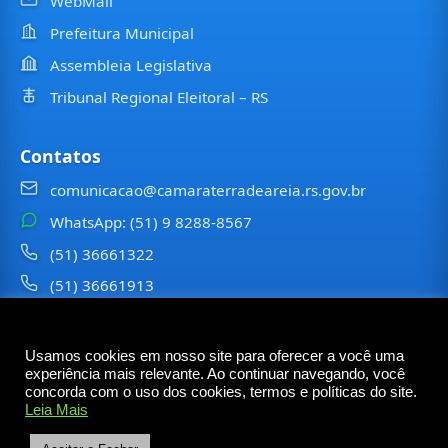
WebMail
Prefeitura Municipal
Assembleia Legislativa
Tribunal Regional Eleitoral – RS
Contatos
comunicacao@camaraterradeareia.rs.gov.br
WhatsApp: (51) 9 8288-8567
(51) 36661322
(51) 36661913
⠀⠀⠀
Usamos cookies em nosso site para oferecer a você uma
©
2026
Câmara Municipal de
Terra de Areia
— Todos os
experiência mais relevante. Ao continuar navegando, você
direitos reservados
concorda com o uso dos cookies, termos e políticas do site.
Leia Mais
Rua Tancredo Neves, 6473 – Centro – Terra de Areia
– RS — CEP 95535-000