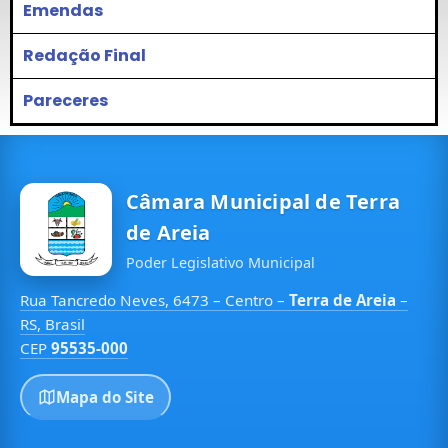
Emendas
Redação Final
Pareceres
Câmara Municipal de Terra
de Areia
Poder Legislativo Municipal
Rua Tancredo Neves, 6473 – Centro –
Terra de Areia
–
RS, Brasil
CEP
95535-000
Mapa do Site