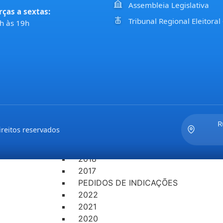
PROJETOS DE LEIS DO LEGISLATIVO
Assembleia Legislativa
rças a sextas:
2022
Tribunal Regional Eleitoral
h às 19h
2021
2020
2019
2018
2017
PROPOSIÇÕES
PEDIDOS DE INFORMAÇÕES
2022
2021
R
reitos reservados
2020
2019
2018
2017
PEDIDOS DE INDICAÇÕES
2022
2021
2020