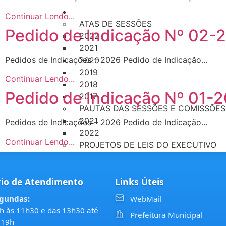
LEGISLAÇÃO
Continuar Lendo...
ATAS DE SESSÕES
Pedido de Indicação Nº 02-
2022
2021
Pedidos de Indicações – 2026 Pedido de Indicação...
2020
2019
Continuar Lendo...
2018
Pedido de Indicação Nº 01-
2017
PAUTAS DAS SESSÕES E COMISSÕES
2021
Pedidos de Indicações – 2026 Pedido de Indicação...
2022
Continuar Lendo...
PROJETOS DE LEIS DO EXECUTIVO
2022
2021
io de Atendimento
Links Úteis
2020
2019
gundas:
WebMail
2018
h às 11h30 e das 13h30 até
Prefeitura Municipal
2017
 19h