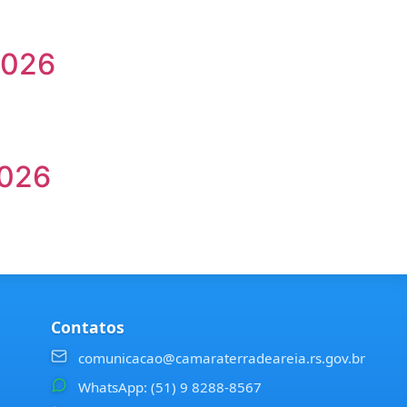
2026
2026
Contatos
comunicacao@camaraterradeareia.rs.gov.br
WhatsApp: (51) 9 8288-8567