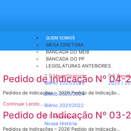
QUEM SOMOS
MESA DIRETORA
BANCADA DO MDB
BANCADA DO PP
LEGISLATURAS ANTERIORES
Mesa Diretora
Banca
Pedido de Indicação Nº 04-
Biênio 2025/2026
2025 / 2
Pedidos de Indicações – 2026 Pedido de Indicação...
Biênio 2023/2024
Continuar Lendo...
Biênio 2021/2022
Pedido de Indicação Nº 03-
Município
Nossa História
Pedidos de Indicações – 2026 Pedido de Indicação...