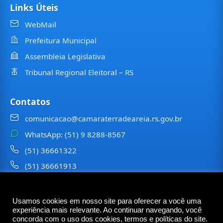
Links Úteis
WebMail
Prefeitura Municipal
Assembleia Legislativa
Tribunal Regional Eleitoral – RS
Contatos
comunicacao@camaraterradeareia.rs.gov.br
WhatsApp: (51) 9 8288-8567
(51) 36661322
(51) 36661913
⠀⠀⠀
Usamos cookies em nosso site para oferecer a você uma
©
2026
Câmara Municipal de
Terra de Areia
— Todos os
experiência mais relevante. Ao continuar navegando, você
direitos reservados
concorda com o uso dos cookies, termos e políticas do site.