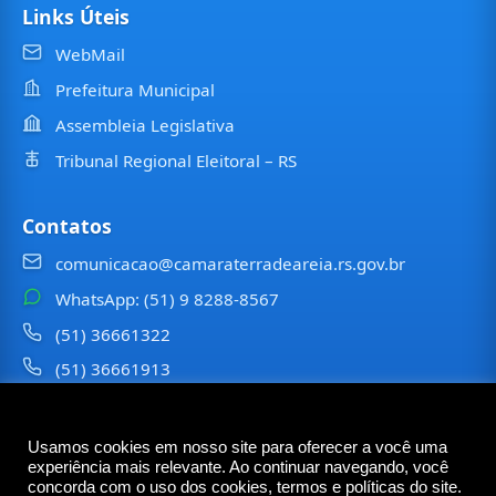
Links Úteis
WebMail
Prefeitura Municipal
Assembleia Legislativa
Tribunal Regional Eleitoral – RS
Contatos
comunicacao@camaraterradeareia.rs.gov.br
WhatsApp: (51) 9 8288-8567
(51) 36661322
(51) 36661913
⠀⠀⠀
Usamos cookies em nosso site para oferecer a você uma
©
2026
Câmara Municipal de
Terra de Areia
— Todos os
experiência mais relevante. Ao continuar navegando, você
direitos reservados
concorda com o uso dos cookies, termos e políticas do site.