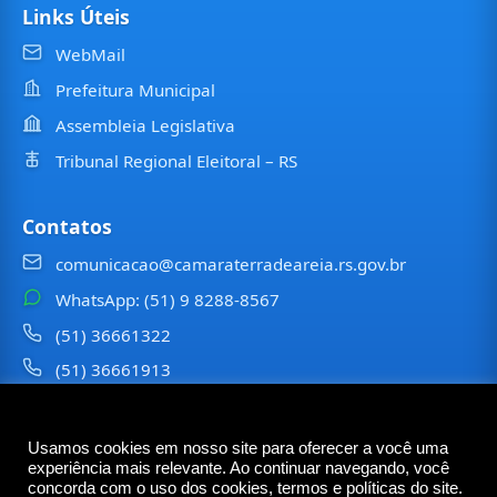
Links Úteis
WebMail
Prefeitura Municipal
Assembleia Legislativa
Tribunal Regional Eleitoral – RS
Contatos
comunicacao@camaraterradeareia.rs.gov.br
WhatsApp: (51) 9 8288-8567
(51) 36661322
(51) 36661913
⠀⠀⠀
Usamos cookies em nosso site para oferecer a você uma
©
2026
Câmara Municipal de
Terra de Areia
— Todos os
experiência mais relevante. Ao continuar navegando, você
direitos reservados
concorda com o uso dos cookies, termos e políticas do site.