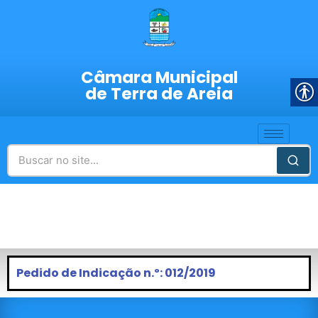
Câmara Municipal
de Terra de Areia
Pedido de Indicação n.º: 012/2019