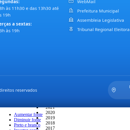
egundas:
WebMail
LEGISLAÇÃO
8h às 11h30 e das 13h30 até
ATAS DE SESSÕES
Prefeitura Municipal
2022
s 19h
2021
Assembleia Legislativa
erças a sextas:
2020
2019
Tribunal Regional Eleitora
3h às 19h
2018
2017
PAUTAS DAS SESSÕES E COMISSÕES
2021
2022
PROJETOS DE LEIS DO EXECUTIVO
2022
2021
2020
2019
2018
ireitos reservados
2017
PROJETOS DE LEIS DO LEGISLATIVO
2022
2021
2020
Aumentar fonte
2019
Diminuir fonte
2018
Preto e branco
2017