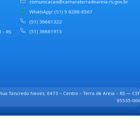
comunicacao@camaraterradeareia.rs.gov.br
WhatsApp: (51) 9 8288-8567
(51) 36661322
(51) 36661913
l – RS
Rua Tancredo Neves, 6473 – Centro – Terra de Areia – RS — CE
95535-00