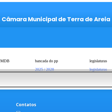
Câmara Municipal de Terra de Areia
o MDB
bancada do pp
legislaturas
2025 / 2028
legislaturas
Contatos