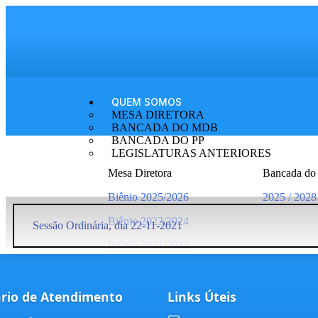
QUEM SOMOS
MESA DIRETORA
BANCADA DO MDB
BANCADA DO PP
LEGISLATURAS ANTERIORES
Mesa Diretora
Bancada d
Biênio 2025/2026
2025 / 2028
Biênio 2023/2024
Sessão Ordinária, dia 22-11-2021
Biênio 2021/2022
Município
Nossa História
rio de Atendimento
Links Úteis