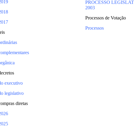
2019
PROCESSO LEGISLA
2003
2018
Processos de Votação
2017
Processos
eis
ordinárias
complementares
orgânica
decretos
do executivo
do legislativo
compras diretas
2026
2025