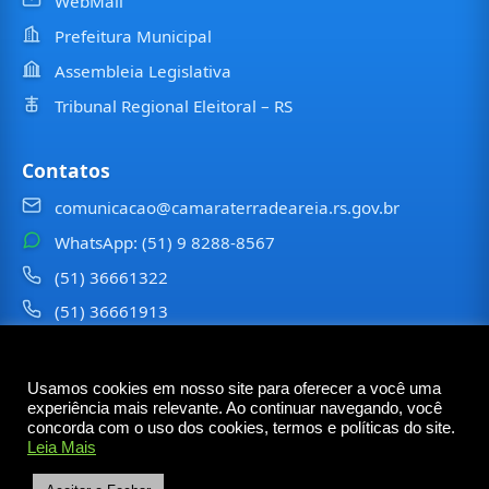
WebMail
Prefeitura Municipal
Assembleia Legislativa
Tribunal Regional Eleitoral – RS
Contatos
comunicacao@camaraterradeareia.rs.gov.br
WhatsApp: (51) 9 8288-8567
(51) 36661322
(51) 36661913
⠀⠀⠀
Usamos cookies em nosso site para oferecer a você uma
©
2026
Câmara Municipal de
Terra de Areia
— Todos os
experiência mais relevante. Ao continuar navegando, você
direitos reservados
concorda com o uso dos cookies, termos e políticas do site.
Leia Mais
Rua Tancredo Neves, 6473 – Centro – Terra de Areia
– RS — CEP 95535-000