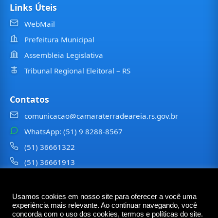
Links Úteis
WebMail
Prefeitura Municipal
Assembleia Legislativa
Tribunal Regional Eleitoral – RS
Contatos
comunicacao@camaraterradeareia.rs.gov.br
WhatsApp: (51) 9 8288-8567
(51) 36661322
(51) 36661913
⠀⠀⠀
Usamos cookies em nosso site para oferecer a você uma
©
2026
Câmara Municipal de
Terra de Areia
— Todos os
experiência mais relevante. Ao continuar navegando, você
direitos reservados
concorda com o uso dos cookies, termos e políticas do site.