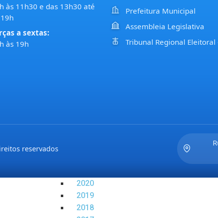
h às 11h30 e das 13h30 até
Prefeitura Municipal
LEGISLAÇÃO
 19h
ATAS DE SESSÕES
Assembleia Legislativa
rças a sextas:
2022
Tribunal Regional Eleitoral
h às 19h
2021
2020
2019
2018
2017
PAUTAS DAS SESSÕES E COMISSÕES
2021
2022
R
PROJETOS DE LEIS DO EXECUTIVO
reitos reservados
2022
2021
2020
2019
2018