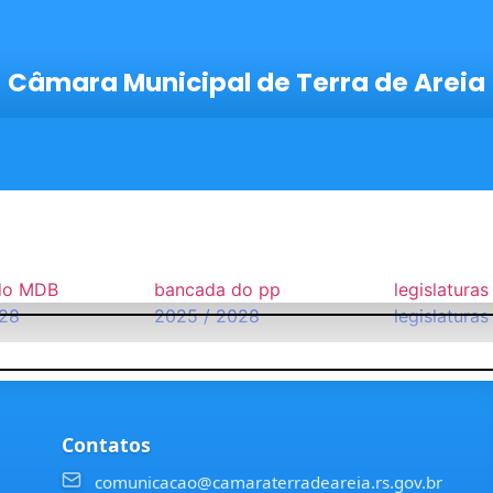
Câmara Municipal de Terra de Areia
do MDB
bancada do pp
legislaturas
028
2025 / 2028
legislaturas
Contatos
comunicacao@camaraterradeareia.rs.gov.br