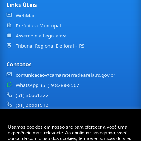
Links Úteis
WebMail
Prefeitura Municipal
Assembleia Legislativa
Tribunal Regional Eleitoral – RS
Contatos
comunicacao@camaraterradeareia.rs.gov.br
WhatsApp: (51) 9 8288-8567
(51) 36661322
(51) 36661913
⠀⠀⠀
Usamos cookies em nosso site para oferecer a você uma
©
2026
Câmara Municipal de
Terra de Areia
— Todos os
experiência mais relevante. Ao continuar navegando, você
direitos reservados
concorda com o uso dos cookies, termos e políticas do site.