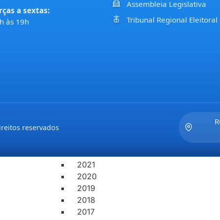
Assembleia Legislativa
rças a sextas:
LEGISLAÇÃO
Tribunal Regional Eleitoral
h às 19h
ATAS DE SESSÕES
2022
2021
2020
2019
2018
2017
PAUTAS DAS SESSÕES E COMISSÕES
2021
R
reitos reservados
2022
PROJETOS DE LEIS DO EXECUTIVO
2022
2021
2020
2019
2018
2017