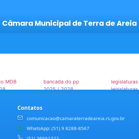
Câmara Municipal de Terra de Areia
do MDB
bancada do pp
legislaturas
028
2025 / 2028
legislaturas
Contatos
comunicacao@camaraterradeareia.rs.gov.br
WhatsApp: (51) 9 8288-8567
(51) 36661322