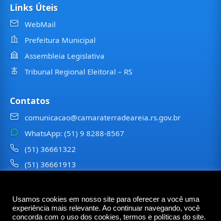
Links Úteis
WebMail
Prefeitura Municipal
Assembleia Legislativa
Tribunal Regional Eleitoral – RS
Contatos
comunicacao@camaraterradeareia.rs.gov.br
WhatsApp: (51) 9 8288-8567
(51) 36661322
(51) 36661913
⠀⠀⠀
Usamos cookies em nosso site para oferecer a você uma
©
2026
Câmara Municipal de
Terra de Areia
— Todos os
experiência mais relevante. Ao continuar navegando, você
direitos reservados
concorda com o uso dos cookies, termos e políticas do site.