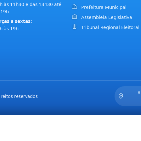
h às 11h30 e das 13h30 até
Prefeitura Municipal
 19h
Assembleia Legislativa
rças a sextas:
Tribunal Regional Eleitoral
h às 19h
R
reitos reservados