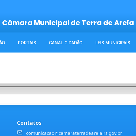
Câmara Municipal de Terra de Areia
ÃO
PORTAIS
CANAL CIDADÃO
LEIS MUNICIPAIS
Contatos
comunicacao@camaraterradeareia.rs.gov.br