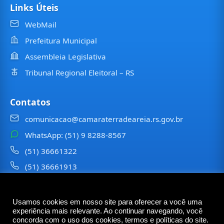
Links Úteis
WebMail
Prefeitura Municipal
Assembleia Legislativa
Tribunal Regional Eleitoral – RS
Contatos
comunicacao@camaraterradeareia.rs.gov.br
WhatsApp: (51) 9 8288-8567
(51) 36661322
(51) 36661913
⠀⠀⠀
Usamos cookies em nosso site para oferecer a você uma
©
2026
Câmara Municipal de
Terra de Areia
— Todos os
experiência mais relevante. Ao continuar navegando, você
direitos reservados
concorda com o uso dos cookies, termos e políticas do site.