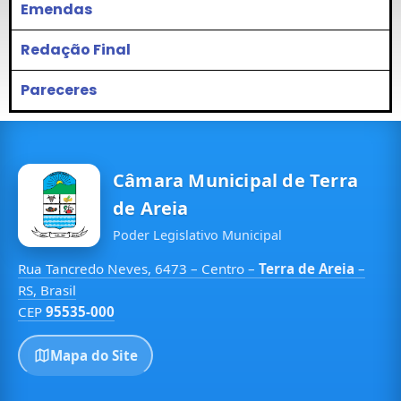
Emendas
Redação Final
Pareceres
Câmara Municipal de Terra
de Areia
Poder Legislativo Municipal
Rua Tancredo Neves, 6473 – Centro –
Terra de Areia
–
RS, Brasil
CEP
95535-000
Mapa do Site