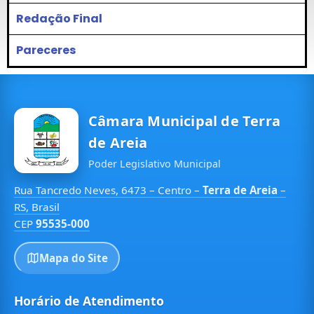
Redação Final
Pareceres
Câmara Municipal de Terra
de Areia
Poder Legislativo Municipal
Rua Tancredo Neves, 6473 – Centro –
Terra de Areia
–
RS, Brasil
CEP
95535-000
Mapa do Site
Horário de Atendimento