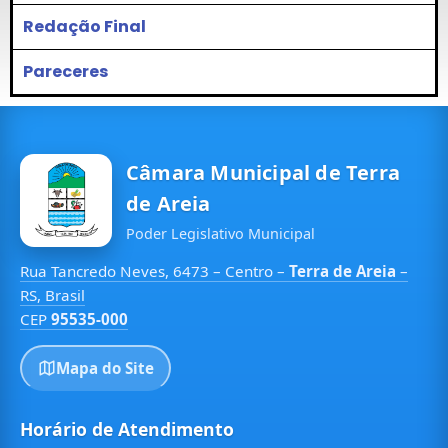
Redação Final
Pareceres
Câmara Municipal de Terra
de Areia
Poder Legislativo Municipal
Rua Tancredo Neves, 6473 – Centro –
Terra de Areia
–
RS, Brasil
CEP
95535-000
Mapa do Site
Horário de Atendimento