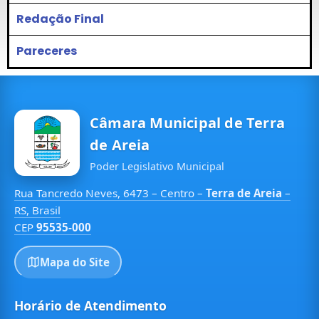
Redação Final
Pareceres
Câmara Municipal de Terra
de Areia
Poder Legislativo Municipal
Rua Tancredo Neves, 6473 – Centro –
Terra de Areia
–
RS, Brasil
CEP
95535-000
Mapa do Site
Horário de Atendimento