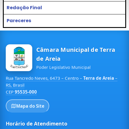
Redação Final
Pareceres
Câmara Municipal de Terra
de Areia
Poder Legislativo Municipal
Rua Tancredo Neves, 6473 – Centro –
Terra de Areia
–
RS, Brasil
CEP
95535-000
Mapa do Site
Horário de Atendimento