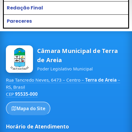
Redação Final
Pareceres
Câmara Municipal de Terra
de Areia
Poder Legislativo Municipal
Rua Tancredo Neves, 6473 – Centro –
Terra de Areia
–
RS, Brasil
CEP
95535-000
Mapa do Site
Horário de Atendimento