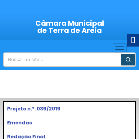
Câmara Municipal
de Terra de Areia
Projeto n.º: 039/2019
Emendas
Redação Final