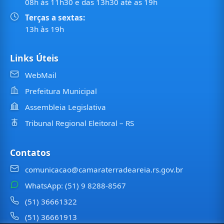
08h às 11h30 e das 13h30 até as 19h
Terças a sextas:
13h às 19h
Links Úteis
WebMail
Prefeitura Municipal
Assembleia Legislativa
Tribunal Regional Eleitoral – RS
Contatos
comunicacao@camaraterradeareia.rs.gov.br
WhatsApp: (51) 9 8288-8567
(51) 36661322
(51) 36661913