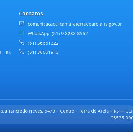
Contatos
comunicacao@camaraterradeareia.rs.gov.br
WhatsApp: (51) 9 8288-8567
(51) 36661322
(51) 36661913
l – RS
Rua Tancredo Neves, 6473 – Centro – Terra de Areia – RS — CE
95535-00