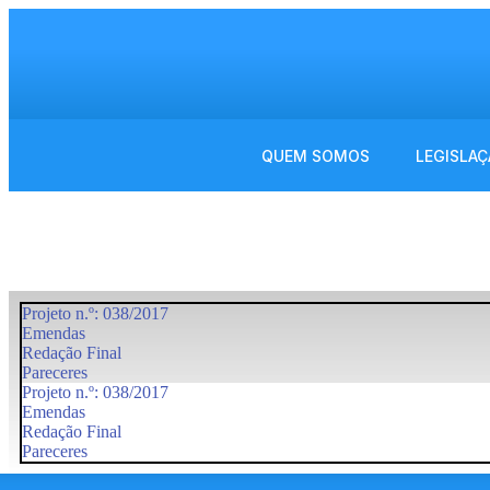
QUEM SOMOS
LEGISLAÇ
Projeto n.º: 038/2017
Emendas
Redação Final
Pareceres
Projeto n.º: 038/2017
Emendas
Redação Final
Pareceres