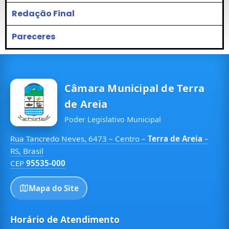
Redação Final
Pareceres
Câmara Municipal de Terra
de Areia
Poder Legislativo Municipal
Rua Tancredo Neves, 6473 – Centro –
Terra de Areia
–
RS, Brasil
CEP
95535-000
Mapa do Site
Horário de Atendimento