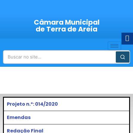
Câmara Municipal
de Terra de Areia
Projeto n.º: 014/2020
Emendas
Redação Final