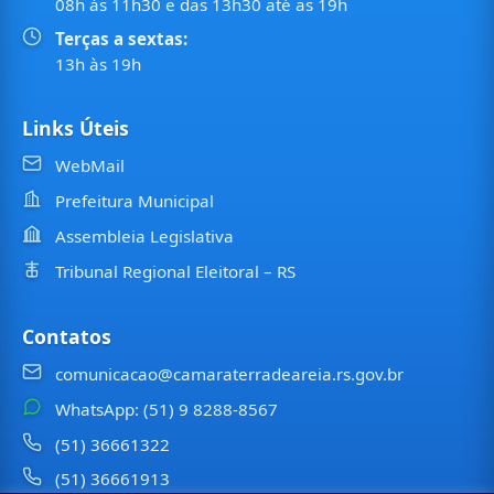
08h às 11h30 e das 13h30 até as 19h
Terças a sextas:
13h às 19h
Links Úteis
WebMail
Prefeitura Municipal
Assembleia Legislativa
Tribunal Regional Eleitoral – RS
Contatos
comunicacao@camaraterradeareia.rs.gov.br
WhatsApp: (51) 9 8288-8567
(51) 36661322
(51) 36661913