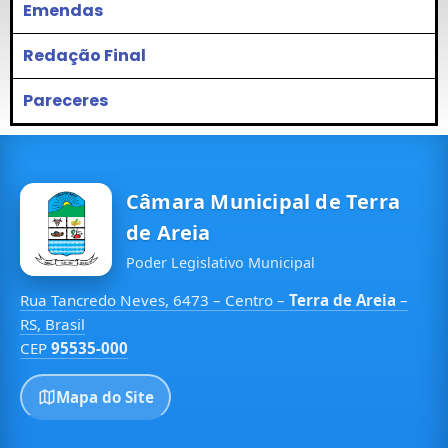
Emendas
Redação Final
Pareceres
Câmara Municipal de Terra
de Areia
Poder Legislativo Municipal
Rua Tancredo Neves, 6473 – Centro –
Terra de Areia
–
RS, Brasil
CEP
95535-000
Mapa do Site