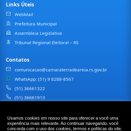
Links Úteis
WebMail
Prefeitura Municipal
Assembleia Legislativa
Tribunal Regional Eleitoral – RS
Contatos
comunicacao@camaraterradeareia.rs.gov.br
WhatsApp: (51) 9 8288-8567
(51) 36661322
(51) 36661913
⠀⠀⠀
Usamos cookies em nosso site para oferecer a você uma
©
2026
Câmara Municipal de
Terra de Areia
— Todos os
experiência mais relevante. Ao continuar navegando, você
direitos reservados
concorda com o uso dos cookies, termos e políticas do site.