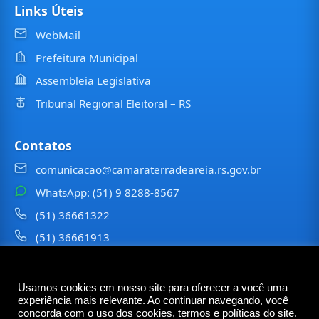
Links Úteis
WebMail
Prefeitura Municipal
Assembleia Legislativa
Tribunal Regional Eleitoral – RS
Contatos
comunicacao@camaraterradeareia.rs.gov.br
WhatsApp: (51) 9 8288-8567
(51) 36661322
(51) 36661913
⠀⠀⠀
Usamos cookies em nosso site para oferecer a você uma
©
2026
Câmara Municipal de
Terra de Areia
— Todos os
experiência mais relevante. Ao continuar navegando, você
direitos reservados
concorda com o uso dos cookies, termos e políticas do site.