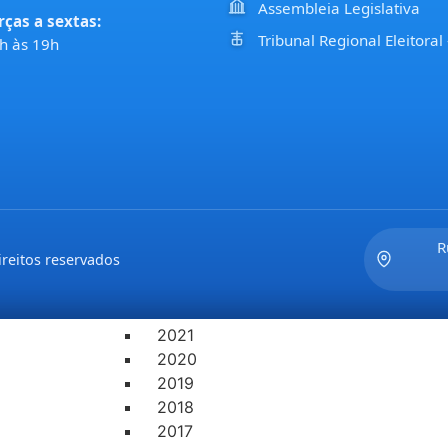
Assembleia Legislativa
rças a sextas:
LEGISLAÇÃO
Tribunal Regional Eleitoral
h às 19h
ATAS DE SESSÕES
2022
2021
2020
2019
2018
2017
PAUTAS DAS SESSÕES E COMISSÕES
2021
R
reitos reservados
2022
PROJETOS DE LEIS DO EXECUTIVO
2022
2021
2020
2019
2018
2017