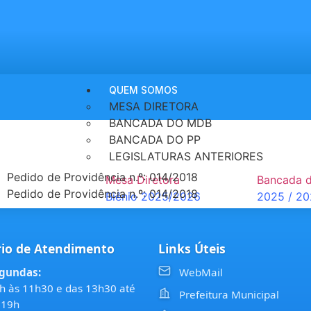
QUEM SOMOS
MESA DIRETORA
BANCADA DO MDB
BANCADA DO PP
LEGISLATURAS ANTERIORES
Pedido de Providência n.º: 014/2018
Mesa Diretora
Bancada 
Pedido de Providência n.º: 014/2018
Biênio 2025/2026
2025 / 2
Biênio 2023/2024
io de Atendimento
Links Úteis
Biênio 2021/2022
gundas:
WebMail
Município
h às 11h30 e das 13h30 até
Nossa História
Prefeitura Municipal
 19h