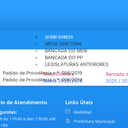
QUEM SOMOS
MESA DIRETORA
BANCADA DO MDB
BANCADA DO PP
LEGISLATURAS ANTERIORES
Pedido de Providência n.º: 008/2019
Mesa Diretora
Bancada 
Pedido de Providência n.º: 008/2019
Biênio 2025/2026
2025 / 2
Biênio 2023/2024
io de Atendimento
Links Úteis
Biênio 2021/2022
gundas:
WebMail
Município
h às 11h30 e das 13h30 até
Nossa História
Prefeitura Municipal
 19h