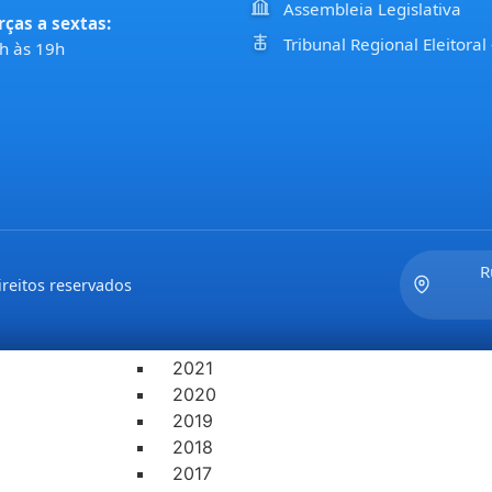
Assembleia Legislativa
rças a sextas:
LEGISLAÇÃO
Tribunal Regional Eleitoral
h às 19h
ATAS DE SESSÕES
2022
2021
2020
2019
2018
2017
PAUTAS DAS SESSÕES E COMISSÕES
2021
R
reitos reservados
2022
PROJETOS DE LEIS DO EXECUTIVO
2022
2021
2020
2019
2018
2017