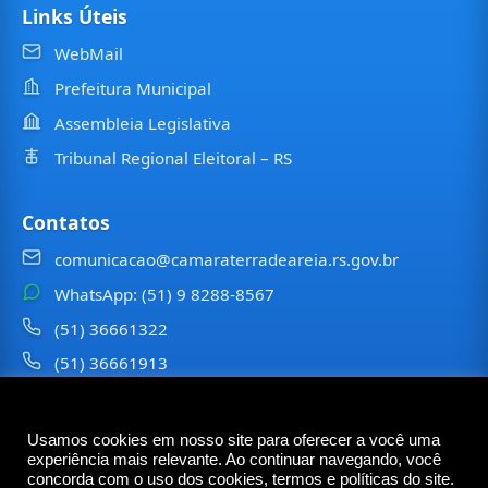
Links Úteis
WebMail
Prefeitura Municipal
Assembleia Legislativa
Tribunal Regional Eleitoral – RS
Contatos
comunicacao@camaraterradeareia.rs.gov.br
WhatsApp: (51) 9 8288-8567
(51) 36661322
(51) 36661913
⠀⠀⠀
Usamos cookies em nosso site para oferecer a você uma
©
2026
Câmara Municipal de
Terra de Areia
— Todos os
experiência mais relevante. Ao continuar navegando, você
direitos reservados
concorda com o uso dos cookies, termos e políticas do site.