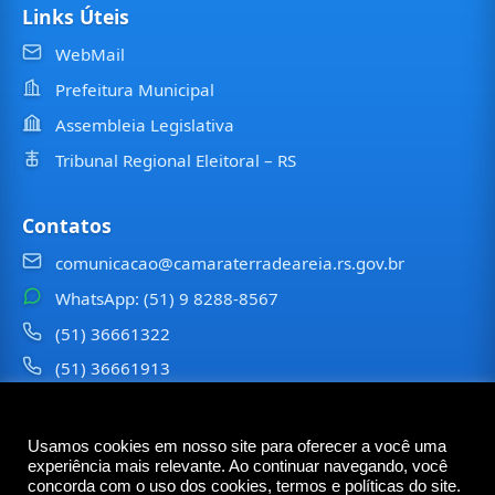
Links Úteis
WebMail
Prefeitura Municipal
Assembleia Legislativa
Tribunal Regional Eleitoral – RS
Contatos
comunicacao@camaraterradeareia.rs.gov.br
WhatsApp: (51) 9 8288-8567
(51) 36661322
(51) 36661913
⠀⠀⠀
Usamos cookies em nosso site para oferecer a você uma
©
2026
Câmara Municipal de
Terra de Areia
— Todos os
experiência mais relevante. Ao continuar navegando, você
direitos reservados
concorda com o uso dos cookies, termos e políticas do site.