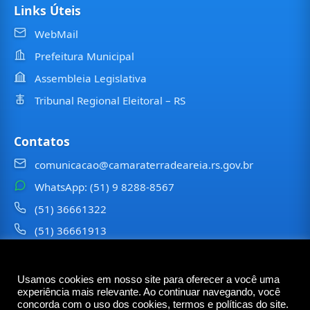
Links Úteis
WebMail
Prefeitura Municipal
Assembleia Legislativa
Tribunal Regional Eleitoral – RS
Contatos
comunicacao@camaraterradeareia.rs.gov.br
WhatsApp: (51) 9 8288-8567
(51) 36661322
(51) 36661913
⠀⠀⠀
Usamos cookies em nosso site para oferecer a você uma
©
2026
Câmara Municipal de
Terra de Areia
— Todos os
experiência mais relevante. Ao continuar navegando, você
direitos reservados
concorda com o uso dos cookies, termos e políticas do site.