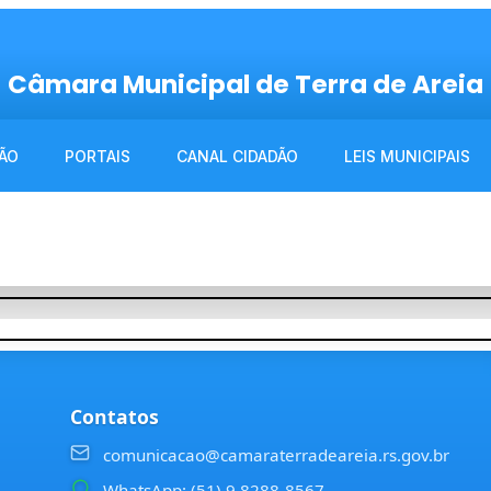
Câmara Municipal de Terra de Areia
ÃO
PORTAIS
CANAL CIDADÃO
LEIS MUNICIPAIS
Contatos
comunicacao@camaraterradeareia.rs.gov.br
WhatsApp: (51) 9 8288-8567