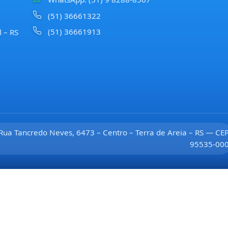
(51) 36661322
(51) 36661913
l – RS
Rua Tancredo Neves, 6473 – Centro – Terra de Areia – RS — CE
95535-00