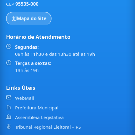
CEP
95535-000
Mapa do Site
Horário de Atendimento
Segundas:
08h às 11h30 e das 13h30 até as 19h
Terças a sextas:
13h às 19h
Links Úteis
WebMail
Prefeitura Municipal
Assembleia Legislativa
Tribunal Regional Eleitoral – RS